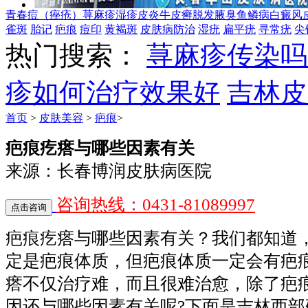
青春痘（痤疮）
荨麻疹
湿疹
皮炎
牛皮癣
脱发
腋臭
鱼鳞病
白癜风
雀斑
胎记
疤痕
痘印
黄褐斑
皮肤病防治
湿疣
扁平疣
寻常疣
尖
热门搜索：
荨麻疹传染吗
疹如何治疗效果好
吉林皮
首页
>
皮肤美容
>
疤痕
>
疤痕疙瘩与哪些因素有关
来源：长春博润皮肤病医院
咨询热线：0431-81089997
疤痕疙瘩与哪些因素有关？我们都知道
定是疤痕体质，但疤痕体质一定会有疤
瘩不仅治疗难，而且很难治愈，除了疤
因还与哪些因素有关呢?下面是吉林西部