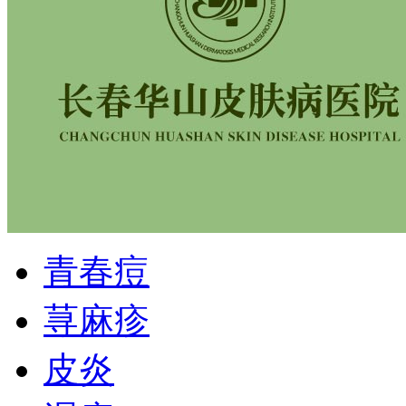
青春痘
荨麻疹
皮炎