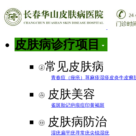
皮肤病诊疗项目
常见皮肤病
青春痘（痤疮）
荨麻疹
湿疹
皮炎
牛皮癣
皮肤美容
雀斑
胎记
疤痕
痘印
黄褐斑
皮肤病防治
湿疣
扁平疣
寻常疣
尖锐湿疣