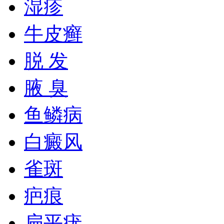
湿疹
牛皮癣
脱 发
腋 臭
鱼鳞病
白癜风
雀斑
疤痕
扁平疣