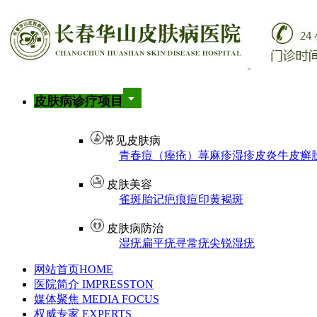
皮肤病诊疗项目
常见皮肤病
青春痘（痤疮）
荨麻疹
湿疹
皮炎
牛皮癣
皮肤美容
雀斑
胎记
疤痕
痘印
黄褐斑
皮肤病防治
湿疣
扁平疣
寻常疣
尖锐湿疣
网站首页
HOME
医院简介
IMPRESSTON
媒体聚焦
MEDIA FOCUS
权威专家
EXPERTS