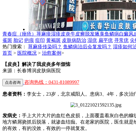
青春痘（痤疮）
荨麻疹
湿疹
皮炎
牛皮癣
脱发
腋臭
鱼鳞病
白癜风
雀斑
胎记
疤痕
痘印
黄褐斑
皮肤病防治
湿疣
扁平疣
寻常疣
尖
热门搜索：
荨麻疹传染吗？
鱼鳞病治后会复发吗？
湿疹如何
首页
>
医院概况
>
治愈案例
>
【皮炎】解决了我皮炎多年烦恼
来源：长春博润皮肤病医院
咨询热线：0431-81089997
患者资料：
李女士，23岁，北京咸阳人。患病3、4年，多次
发病史：
手上大片大片的血红色皮损，上面覆盖着灰白色的糠
地方鳞屑挠抓后脱落，就渗血结痂。在老家的医院，医生就是
的有效，有的没效，有效的一停就复发。