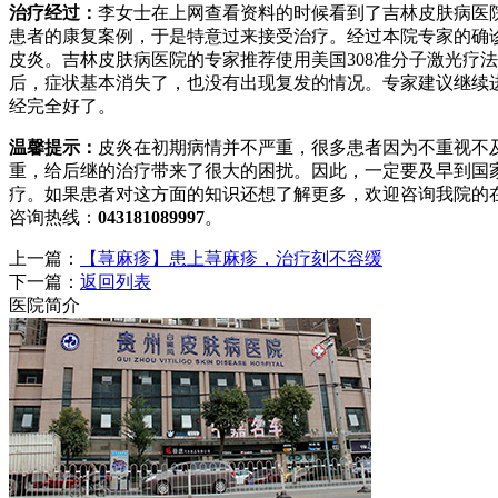
治疗经过：
李女士在上网查看资料的时候看到了吉林皮肤病医
患者的康复案例，于是特意过来接受治疗。经过本院专家的确
皮炎。吉林皮肤病医院的专家推荐使用美国308准分子激光疗
后，症状基本消失了，也没有出现复发的情况。专家建议继续
经完全好了。
温馨提示：
皮炎在初期病情并不严重，很多患者因为不重视不
重，给后继的治疗带来了很大的困扰。因此，一定要及早到国
疗。如果患者对这方面的知识还想了解更多，欢迎咨询我院的
咨询热线：
043181089997
。
上一篇：
【荨麻疹】患上荨麻疹，治疗刻不容缓
下一篇：
返回列表
医院简介