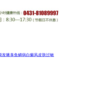
脱发
腋臭
鱼鳞病
白癜风
皮肤过敏