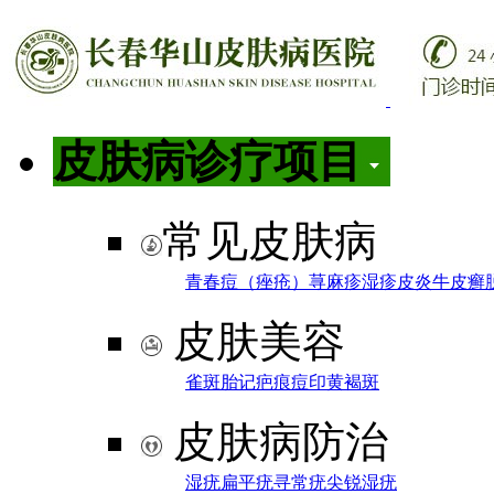
皮肤病诊疗项目
常见皮肤病
青春痘（痤疮）
荨麻疹
湿疹
皮炎
牛皮癣
皮肤美容
雀斑
胎记
疤痕
痘印
黄褐斑
皮肤病防治
湿疣
扁平疣
寻常疣
尖锐湿疣