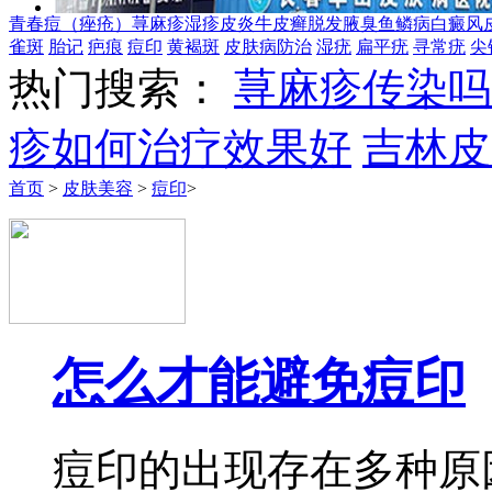
青春痘（痤疮）
荨麻疹
湿疹
皮炎
牛皮癣
脱发
腋臭
鱼鳞病
白癜风
雀斑
胎记
疤痕
痘印
黄褐斑
皮肤病防治
湿疣
扁平疣
寻常疣
尖
热门搜索：
荨麻疹传染吗
疹如何治疗效果好
吉林皮
首页
>
皮肤美容
>
痘印
>
怎么才能避免痘印
痘印的出现存在多种原