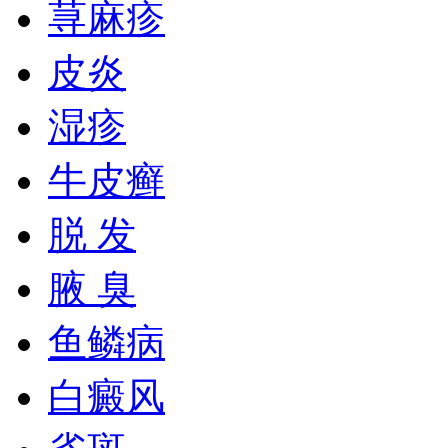
荨麻疹
皮炎
湿疹
牛皮癣
脱 发
腋 臭
鱼鳞病
白癜风