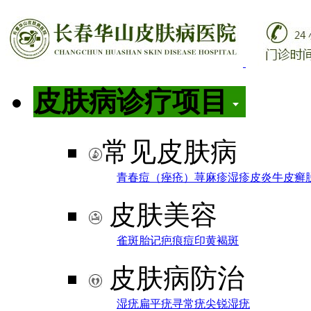
皮肤病诊疗项目
常见皮肤病
青春痘（痤疮）
荨麻疹
湿疹
皮炎
牛皮癣
皮肤美容
雀斑
胎记
疤痕
痘印
黄褐斑
皮肤病防治
湿疣
扁平疣
寻常疣
尖锐湿疣