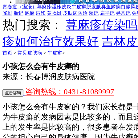
青春痘（痤疮）
荨麻疹
湿疹
皮炎
牛皮癣
脱发
腋臭
鱼鳞病
白癜风
雀斑
胎记
疤痕
痘印
黄褐斑
皮肤病防治
湿疣
扁平疣
寻常疣
尖
热门搜索：
荨麻疹传染吗
疹如何治疗效果好
吉林皮
首页
>
常见皮肤病
>
牛皮癣
>
小孩怎么会有牛皮癣的
来源：长春博润皮肤病医院
咨询热线：0431-81089997
小孩怎么会有牛皮癣的？我们家长都是
为牛皮癣的发病因素是比较多的，而且
上的发生率是比较高的，很多患者在发
分的担心自己的身体健康，因为牛皮癣