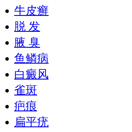
牛皮癣
脱 发
腋 臭
鱼鳞病
白癜风
雀斑
疤痕
扁平疣