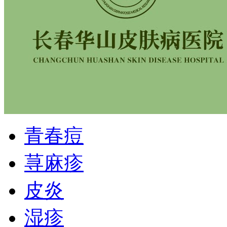
青春痘
荨麻疹
皮炎
湿疹