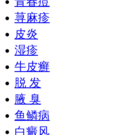
青春痘
荨麻疹
皮炎
湿疹
牛皮癣
脱 发
腋 臭
鱼鳞病
白癜风