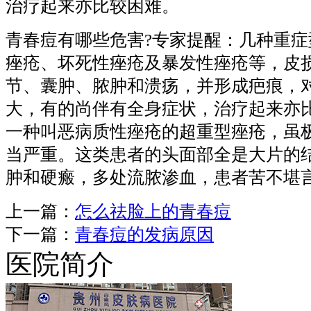
治疗起来亦比较困难。
青春痘有哪些危害?专家提醒：几种重症
痤疮、坏死性痤疮及暴发性痤疮等，皮
节、囊肿、脓肿和溃疡，并形成疤痕，
大，有的尚伴有全身症状，治疗起来亦
一种叫恶病质性痤疮的超重型痤疮，虽
当严重。这类患者的头面部全是大片的
肿和硬瘢，多处流脓渗血，患者苦不堪
上一篇：
怎么祛脸上的青春痘
下一篇：
青春痘的发病原因
医院简介