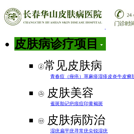
皮肤病诊疗项目
常见皮肤病
青春痘（痤疮）
荨麻疹
湿疹
皮炎
牛皮癣
皮肤美容
雀斑
胎记
疤痕
痘印
黄褐斑
皮肤病防治
湿疣
扁平疣
寻常疣
尖锐湿疣