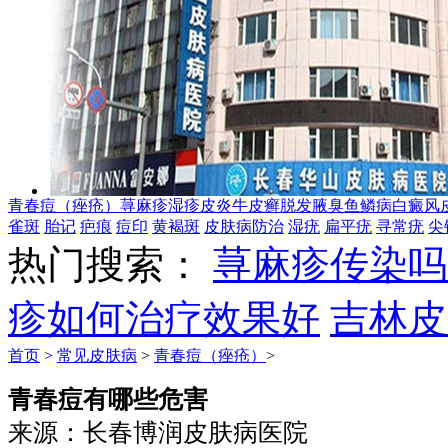
青春痘（痤疮）
荨麻疹
湿疹
皮炎
牛皮癣
脱发
腋臭
鱼鳞病
白癜风
雀斑
胎记
疤痕
痘印
黄褐斑
皮肤病防治
湿疣
扁平疣
寻常疣
尖
热门搜索：
荨麻疹传染吗
疹如何治疗效果好
吉林皮
首页
>
常见皮肤病
>
青春痘（痤疮）
>
青春痘有哪些危害
来源：长春博润皮肤病医院