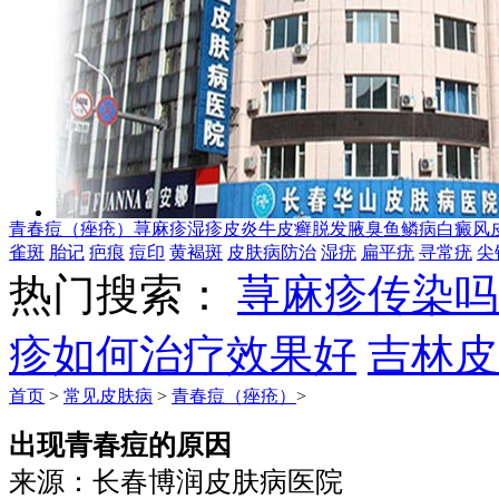
青春痘（痤疮）
荨麻疹
湿疹
皮炎
牛皮癣
脱发
腋臭
鱼鳞病
白癜风
雀斑
胎记
疤痕
痘印
黄褐斑
皮肤病防治
湿疣
扁平疣
寻常疣
尖
热门搜索：
荨麻疹传染吗
疹如何治疗效果好
吉林皮
首页
>
常见皮肤病
>
青春痘（痤疮）
>
出现青春痘的原因
来源：长春博润皮肤病医院