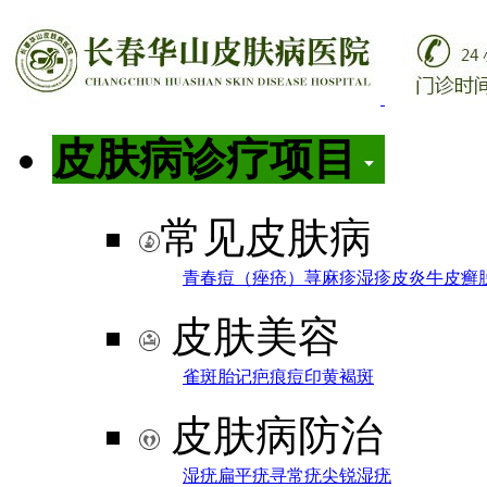
皮肤病诊疗项目
常见皮肤病
青春痘（痤疮）
荨麻疹
湿疹
皮炎
牛皮癣
皮肤美容
雀斑
胎记
疤痕
痘印
黄褐斑
皮肤病防治
湿疣
扁平疣
寻常疣
尖锐湿疣