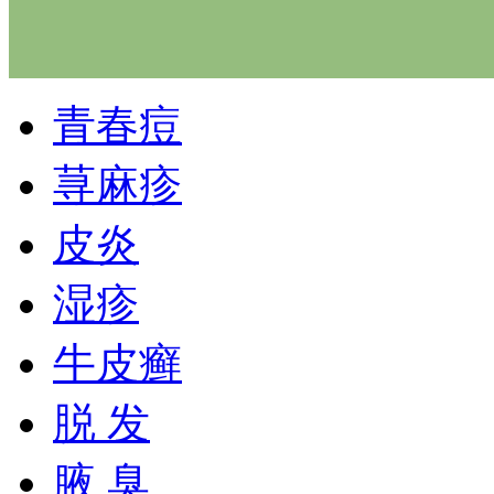
青春痘
荨麻疹
皮炎
湿疹
牛皮癣
脱 发
腋 臭