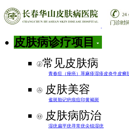
皮肤病诊疗项目
常见皮肤病
青春痘（痤疮）
荨麻疹
湿疹
皮炎
牛皮癣
皮肤美容
雀斑
胎记
疤痕
痘印
黄褐斑
皮肤病防治
湿疣
扁平疣
寻常疣
尖锐湿疣