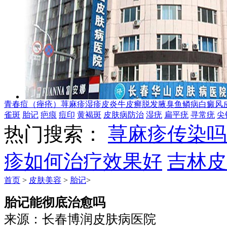
青春痘（痤疮）
荨麻疹
湿疹
皮炎
牛皮癣
脱发
腋臭
鱼鳞病
白癜风
雀斑
胎记
疤痕
痘印
黄褐斑
皮肤病防治
湿疣
扁平疣
寻常疣
尖
热门搜索：
荨麻疹传染吗
疹如何治疗效果好
吉林皮
首页
>
皮肤美容
>
胎记
>
胎记能彻底治愈吗
来源：长春博润皮肤病医院