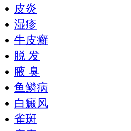
皮炎
湿疹
牛皮癣
脱 发
腋 臭
鱼鳞病
白癜风
雀斑