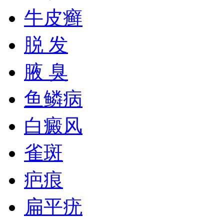
牛皮癣
脱 发
腋 臭
鱼鳞病
白癜风
雀斑
疤痕
扁平疣