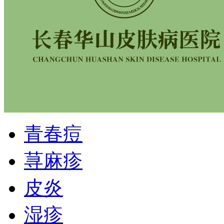
青春痘
荨麻疹
皮炎
湿疹