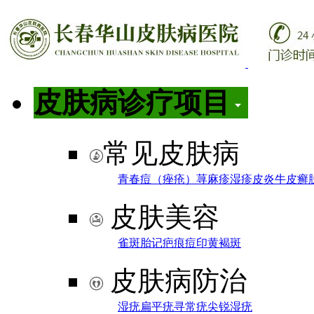
皮肤病诊疗项目
常见皮肤病
青春痘（痤疮）
荨麻疹
湿疹
皮炎
牛皮癣
皮肤美容
雀斑
胎记
疤痕
痘印
黄褐斑
皮肤病防治
湿疣
扁平疣
寻常疣
尖锐湿疣