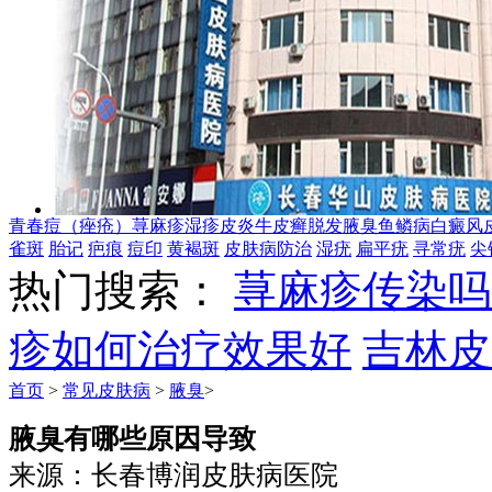
青春痘（痤疮）
荨麻疹
湿疹
皮炎
牛皮癣
脱发
腋臭
鱼鳞病
白癜风
雀斑
胎记
疤痕
痘印
黄褐斑
皮肤病防治
湿疣
扁平疣
寻常疣
尖
热门搜索：
荨麻疹传染吗
疹如何治疗效果好
吉林皮
首页
>
常见皮肤病
>
腋臭
>
腋臭有哪些原因导致
来源：长春博润皮肤病医院